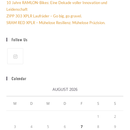
10 Jahre RAMLON-Bikes: Eine Dekade voller Innovation und
Leidenschaft
ZIPP 303 XPLR Laufräder – Go big, go gravel.
SRAM RED XPLR – Mühelose Resilienz. Mühelose Präzision.
Follow Us
Calendar
AUGUST 2026
M
D
M
D
F
S
S
1
2
3
4
5
6
7
8
9