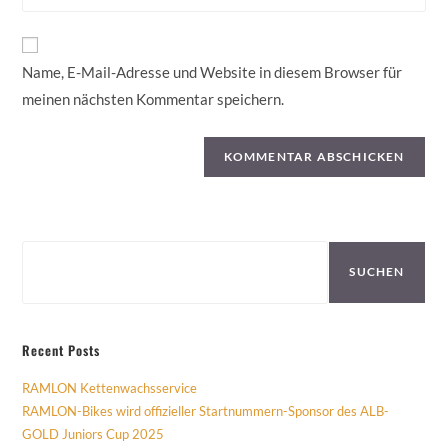
zum
Website-
Kommentieren
URL
ein
ein
Name, E-Mail-Adresse und Website in diesem Browser für
(optional)
meinen nächsten Kommentar speichern.
Suchen
SUCHEN
Recent Posts
RAMLON Kettenwachsservice
RAMLON-Bikes wird offizieller Startnummern-Sponsor des ALB-
GOLD Juniors Cup 2025