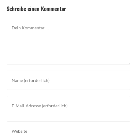
Schreibe einen Kommentar
Kommentar
Gib
deinen
Namen
oder
Gib
Benutzernamen
deine
zum
E-
Kommentieren
Mail-
Gib
ein
Adresse
deine