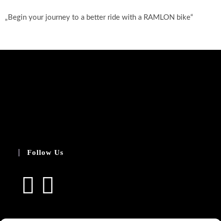
„Begin your journey to a better ride with a RAMLON bike“
Follow Us