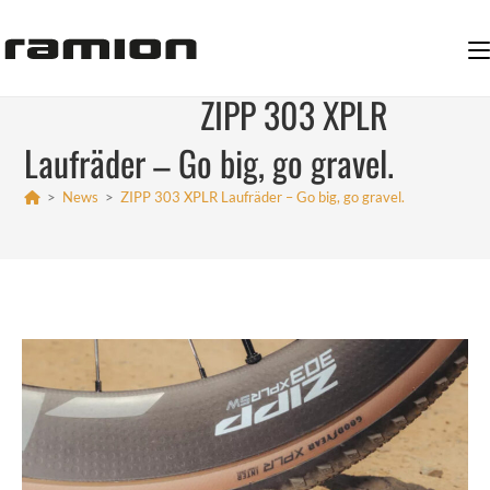
Zum
Inhalt
springen
ZIPP 303 XPLR
Laufräder – Go big, go gravel.
>
News
>
ZIPP 303 XPLR Laufräder – Go big, go gravel.