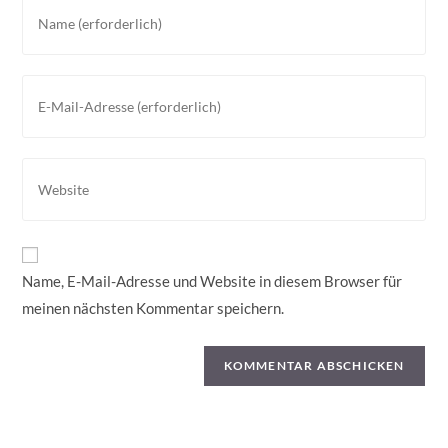
Gib
deinen
Namen
oder
Gib
Benutzernamen
deine
zum
E-
Kommentieren
Mail-
Gib
ein
Adresse
deine
zum
Website-
Kommentieren
URL
ein
ein
Name, E-Mail-Adresse und Website in diesem Browser für
(optional)
meinen nächsten Kommentar speichern.
Suchen