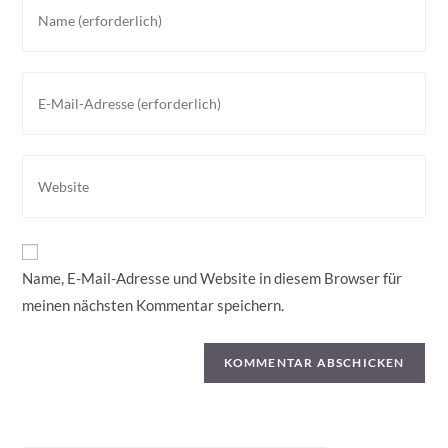
Gib
deinen
Namen
oder
Gib
Benutzernamen
deine
zum
E-
Kommentieren
Mail-
Gib
ein
Adresse
deine
zum
Website-
Kommentieren
URL
ein
ein
Name, E-Mail-Adresse und Website in diesem Browser für
(optional)
meinen nächsten Kommentar speichern.
Suchen