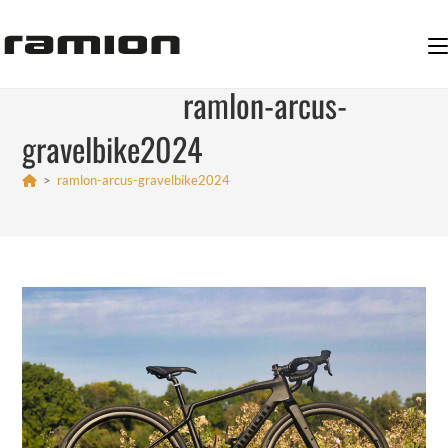
Zum
Inhalt
springen
ramlon-arcus-
gravelbike2024
>
ramlon-arcus-gravelbike2024