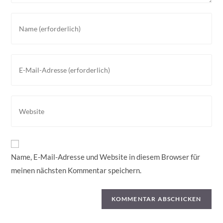
Gib
deinen
Namen
oder
Gib
Benutzernamen
deine
zum
E-
Kommentieren
Mail-
Gib
ein
Adresse
deine
zum
Website-
Kommentieren
URL
ein
ein
Name, E-Mail-Adresse und Website in diesem Browser für
(optional)
meinen nächsten Kommentar speichern.