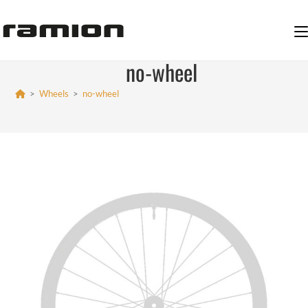
Zum
Inhalt
springen
no-wheel
>
Wheels
>
no-wheel