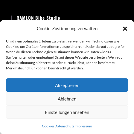
Opens
Opens
in
in
RAMLON Bike Studio
a
a
new
new
Cookie-Zustimmung verwalten
Telefon:
tab
tab
+49 15114338936
Um dir ein optimales Erlebnis zu bieten, verwenden wir Technologien wie
Cookies, um Geräteinformationen zu speichern und/oder darauf zuzugreifen.
Email:
Wenn du diesen Technologien zustimmst, können wir Daten wie das
Opens
info@ramlon-bikes.de
Surfverhalten oder eindeutige IDs auf dieser Website verarbeiten. Wenn du
in
deine Zustimmung nicht erteilst oder zurückziehst, können bestimmte
your
Website:
Merkmale und Funktionen beeinträchtigt werden.
application
www.ramlon-bikes.com
Akzeptieren
Ablehnen
Kontakt
Impressum
AGB
Versandkosten
Datenschutz
Cookie-Richtlinie
Einstellungen ansehen
© Copyright - 2015 - 2026 RAMLON Bike Studio
Cookies
Datenschutz
Impressum