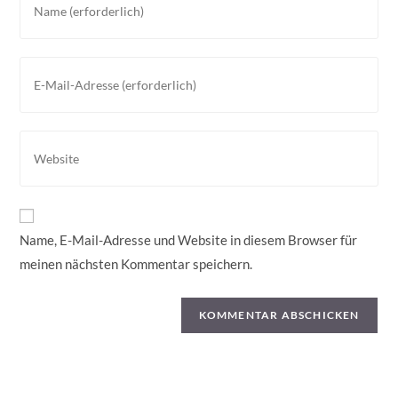
deinen
Namen
oder
Gib
Benutzernamen
deine
zum
E-
Kommentieren
Mail-
Gib
ein
Adresse
deine
zum
Website-
Kommentieren
URL
ein
ein
Name, E-Mail-Adresse und Website in diesem Browser für
(optional)
meinen nächsten Kommentar speichern.