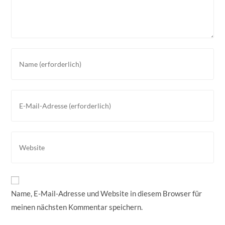
Gib
deinen
Namen
oder
Gib
Benutzernamen
deine
zum
E-
Kommentieren
Mail-
Gib
ein
Adresse
deine
zum
Website-
Kommentieren
URL
ein
ein
Name, E-Mail-Adresse und Website in diesem Browser für
(optional)
meinen nächsten Kommentar speichern.