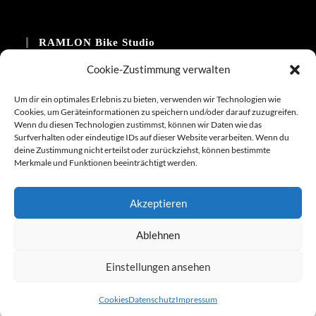
Opens
Opens
in
in
RAMLON Bike Studio
a
a
new
new
Telefon:
Cookie-Zustimmung verwalten
tab
tab
+49 15114338936
Um dir ein optimales Erlebnis zu bieten, verwenden wir Technologien wie
Email:
Cookies, um Geräteinformationen zu speichern und/oder darauf zuzugreifen.
Opens
Wenn du diesen Technologien zustimmst, können wir Daten wie das
info@ramlon-bikes.de
in
Surfverhalten oder eindeutige IDs auf dieser Website verarbeiten. Wenn du
your
deine Zustimmung nicht erteilst oder zurückziehst, können bestimmte
Website:
application
Merkmale und Funktionen beeinträchtigt werden.
www.ramlon-bikes.com
Akzeptieren
Ablehnen
Kontakt
Impressum
AGB
Versandkosten
Datenschutz
Cookie-Richtlinie
Einstellungen ansehen
© Copyright - 2015 - 2026 RAMLON Bike Studio
Cookies
Datenschutz
Impressum