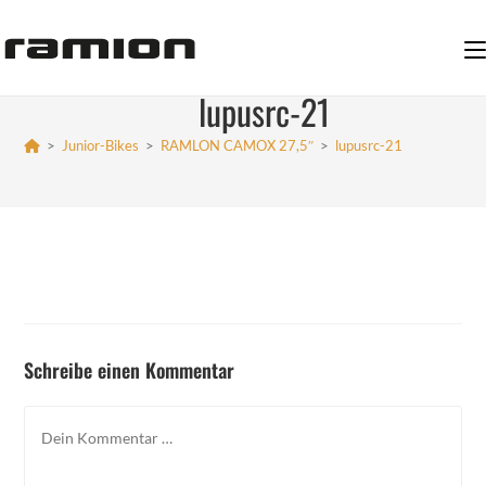
Zum
Inhalt
springen
lupusrc-21
>
Junior-Bikes
>
RAMLON CAMOX 27,5″
>
lupusrc-21
Schreibe einen Kommentar
Kommentar