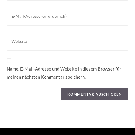
Namen
oder
Gib
Benutzernamen
deine
zum
E-
Kommentieren
Mail-
Gib
ein
Adresse
deine
zum
Website-
Kommentieren
URL
ein
ein
Name, E-Mail-Adresse und Website in diesem Browser für
(optional)
meinen nächsten Kommentar speichern.