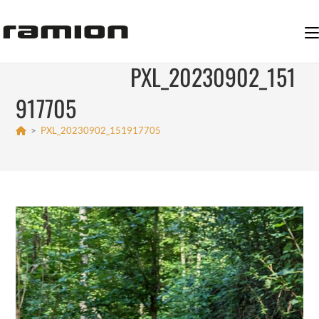
Zum
Inhalt
springen
PXL_20230902_151
917705
>
PXL_20230902_151917705