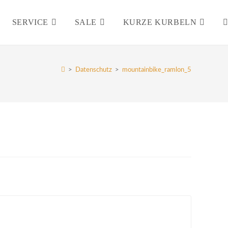
SERVICE
SALE
KURZE KURBELN
W
S
>
Datenschutz
>
mountainbike_ramlon_5
U