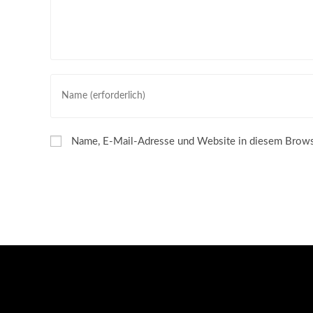
Gib
deinen
Namen
oder
Name, E-Mail-Adresse und Website in diesem Brows
Benutzernamen
zum
Kommentieren
ein