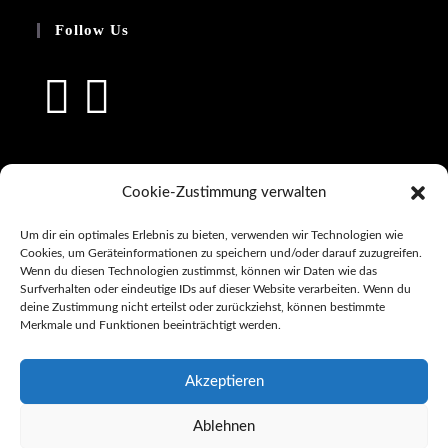
Follow Us
Cookie-Zustimmung verwalten
RAMLON Bike Studio
Telefon:
Um dir ein optimales Erlebnis zu bieten, verwenden wir Technologien wie
Cookies, um Geräteinformationen zu speichern und/oder darauf zuzugreifen.
+49 15114338936
Wenn du diesen Technologien zustimmst, können wir Daten wie das
Surfverhalten oder eindeutige IDs auf dieser Website verarbeiten. Wenn du
Email:
deine Zustimmung nicht erteilst oder zurückziehst, können bestimmte
info@ramlon-bikes.de
Merkmale und Funktionen beeinträchtigt werden.
Website:
www.ramlon-bikes.com
Akzeptieren
Ablehnen