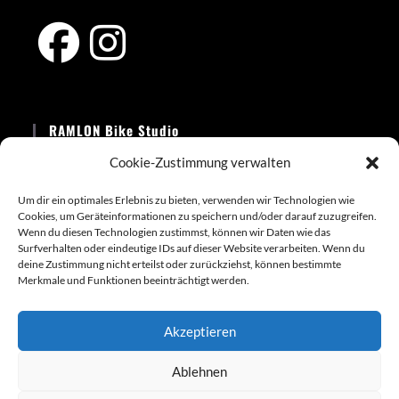
Opens
Opens
in
in
RAMLON Bike Studio
a
a
new
new
Cookie-Zustimmung verwalten
Telefon:
tab
tab
+49 15114338936
Um dir ein optimales Erlebnis zu bieten, verwenden wir Technologien wie
Cookies, um Geräteinformationen zu speichern und/oder darauf zuzugreifen.
Email:
Wenn du diesen Technologien zustimmst, können wir Daten wie das
Opens
info@ramlon-bikes.de
Surfverhalten oder eindeutige IDs auf dieser Website verarbeiten. Wenn du
in
deine Zustimmung nicht erteilst oder zurückziehst, können bestimmte
your
Website:
Merkmale und Funktionen beeinträchtigt werden.
application
www.ramlon-bikes.com
Akzeptieren
Ablehnen
Kontakt
Impressum
AGB
Versandkosten
Datenschutz
Cookie-Richtlinie