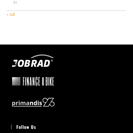
31
« Juli
Follow Us