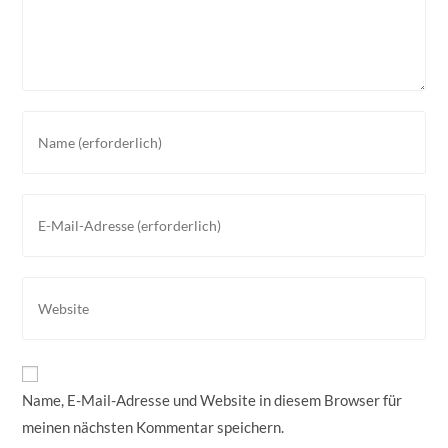
Gib
deinen
Namen
oder
Gib
Benutzernamen
deine
zum
E-
Kommentieren
Mail-
Gib
ein
Adresse
deine
zum
Website-
Kommentieren
URL
ein
ein
Name, E-Mail-Adresse und Website in diesem Browser für
(optional)
meinen nächsten Kommentar speichern.