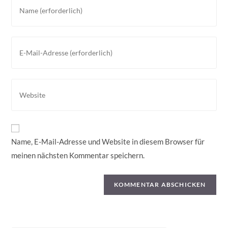
Gib
deinen
Namen
oder
Gib
Benutzernamen
deine
zum
E-
Kommentieren
Mail-
Gib
ein
Adresse
deine
zum
Website-
Kommentieren
URL
ein
ein
Name, E-Mail-Adresse und Website in diesem Browser für
(optional)
meinen nächsten Kommentar speichern.
Suchen