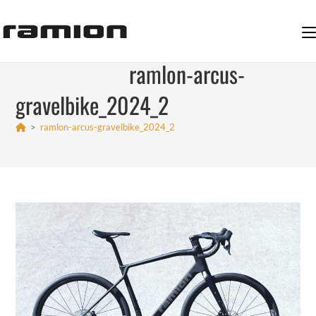
Zum
Inhalt
springen
ramlon-arcus-
gravelbike_2024_2
>
ramlon-arcus-gravelbike_2024_2