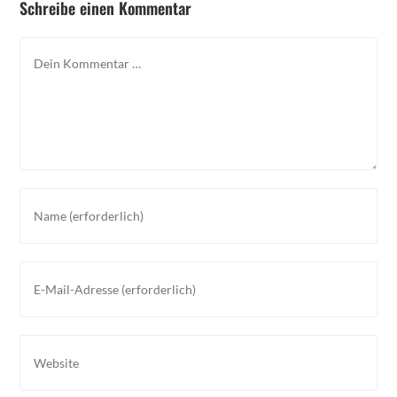
Schreibe einen Kommentar
Kommentar
Gib
deinen
Namen
oder
Gib
Benutzernamen
deine
zum
E-
Kommentieren
Mail-
Gib
ein
Adresse
deine
zum
Website-